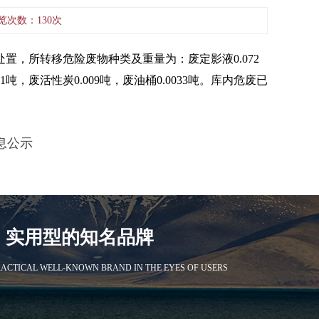
 浏览次数：130次
置，所转移危险废物种类及重量为：废定影液0.072
.01吨，废活性炭0.009吨，废油桶0.0033吨。库内危废已
息公示
、实用型的知名品牌
ACTICAL WELL-KNOWN BRAND IN THE EYES OF USERS