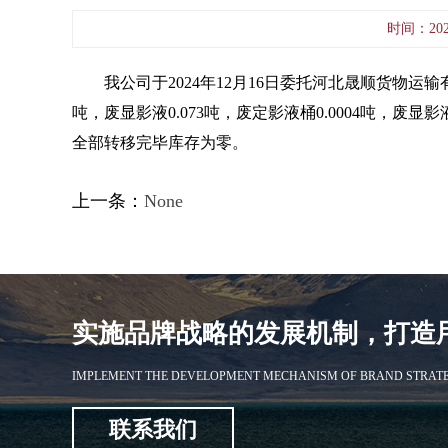
时间：202
我公司于2024年12月16日委托河北晟顺货物
吨，废显影液0.073吨，废定影液桶0.0004吨，废显影液桶
全部转移完毕库存为零。
上一条：
None
实施品牌战略的发展机制，打造
IMPLEMENT THE DEVELOPMENT MECHANISM OF BRAND STRATEG
联系我们